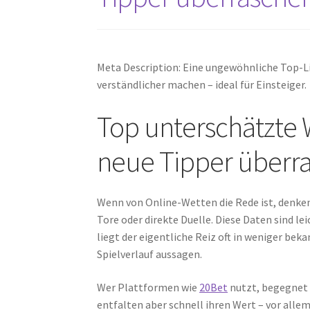
Meta Description: Eine ungewöhnliche Top-Li
verständlicher machen – ideal für Einsteiger.
Top unterschätzte We
neue Tipper überr
Wenn von Online-Wetten die Rede ist, denken 
Tore oder direkte Duelle. Diese Daten sind le
liegt der eigentliche Reiz oft in weniger beka
Spielverlauf aussagen.
Wer Plattformen wie
20Bet
nutzt, begegnet e
entfalten aber schnell ihren Wert – vor alle