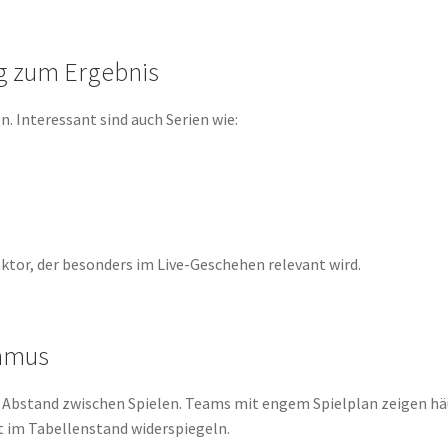
ug zum Ergebnis
en. Interessant sind auch Serien wie:
aktor, der besonders im Live-Geschehen relevant wird.
thmus
che Abstand zwischen Spielen. Teams mit engem Spielplan zeigen hä
t im Tabellenstand widerspiegeln.