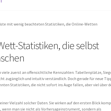
ste mit wenig beachteten Statistiken, die Online-Wetten
tt-Statistiken, die selbst
aschen
viele zuerst an offensichtliche Kennzahlen: Tabellenplätze, Sieg
icht zugänglich und intuitiv verständlich. Doch gerade für neue Tip
nnten Statistiken, die nicht sofort ins Auge fallen, aber viel über 
iner Vielzahl solcher Daten. Sie wirken auf den ersten Blick komp
m, wenn man sie nicht als Vorhersageinstrument, sondern als