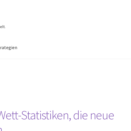
elt.
rategien
ett-Statistiken, die neue
n