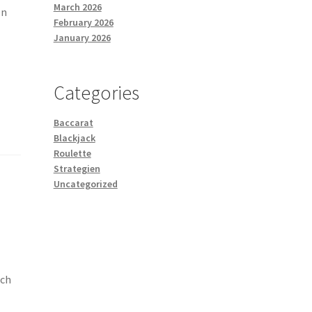
March 2026
en
February 2026
January 2026
Categories
Baccarat
Blackjack
Roulette
Strategien
Uncategorized
och