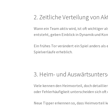
2. Zeitliche Verteilung von A
Wann ein Team aktiv wird, ist oft wichtiger al
entsteht, geben Einblick in Dynamik und Kon
Ein frühes Tor verändert ein Spiel anders als 
Spielverläufe erheblich.
3. Heim- und Auswärtsunters
Viele kennen den Heimvorteil, doch detaillie
oder Fehlerhäufigkeit unterscheiden sich oft 
Neue Tipper erkennen so, dass Heimvorteil ke