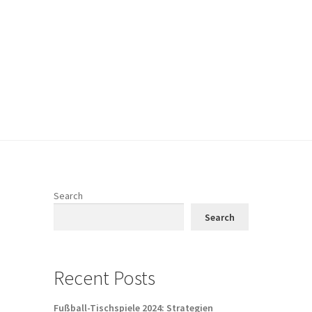
Search
Search
Recent Posts
Fußball-Tischspiele 2024: Strategien