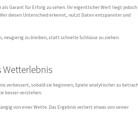
 als Garant für Erfolg zu sehen. Ihr eigentlicher Wert liegt jedoch
er diesen Unterschied erkennt, nutzt Daten entspannter und
 neugierig zu bleiben, statt schnelle Schlüsse zu ziehen.
s Wetterlebnis
bnis verbessert, sobald sie beginnen, Spiele analytischer zu betrac
sie besser verstehen.
ängig von einer Wette. Das Ergebnis verliert etwas von seiner