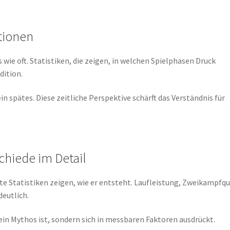
ktionen
s wie oft. Statistiken, die zeigen, in welchen Spielphasen Druck
dition.
ein spätes. Diese zeitliche Perspektive schärft das Verständnis für
chiede im Detail
rte Statistiken zeigen, wie er entsteht. Laufleistung, Zweikampfq
deutlich.
in Mythos ist, sondern sich in messbaren Faktoren ausdrückt.