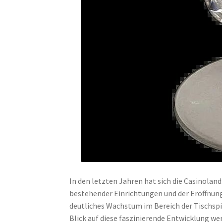
In den letzten Jahren hat sich die Casinolan
bestehender Einrichtungen und der Eröffnung 
deutliches Wachstum im Bereich der Tischspi
Blick auf diese faszinierende Entwicklung we