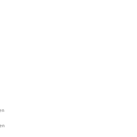
nen
len