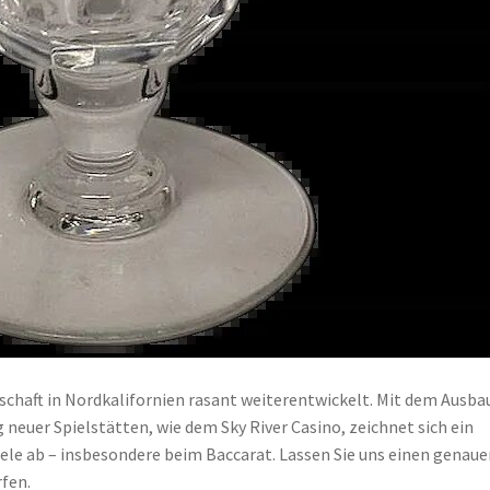
dschaft in Nordkalifornien rasant weiterentwickelt. Mit dem Ausba
neuer Spielstätten, wie dem Sky River Casino, zeichnet sich ein
ele ab – insbesondere beim Baccarat. Lassen Sie uns einen genaue
rfen.