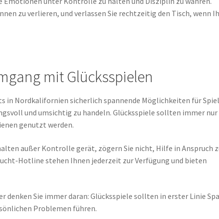
hre Emotionen unter Kontrolle zu halten und Disziplin zu wahren.
önnen zu verlieren, und verlassen Sie rechtzeitig den Tisch, wenn I
mgang mit Glücksspielen
in Nordkalifornien sicherlich spannende Möglichkeiten für Spie
tungsvoll und umsichtig zu handeln. Glücksspiele sollten immer nu
dienen genutzt werden.
alten außer Kontrolle gerät, zögern Sie nicht, Hilfe in Anspruch 
ucht-Hotline stehen Ihnen jederzeit zur Verfügung und bieten
.
er denken Sie immer daran: Glücksspiele sollten in erster Linie Sp
rsönlichen Problemen führen.