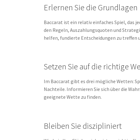
Erlernen Sie die Grundlagen
Baccarat ist ein relativ einfaches Spiel, das
den Regeln, Auszahlungsquoten und Strategien
helfen, fundierte Entscheidungen zu treffen
Setzen Sie auf die richtige We
Im Baccarat gibt es drei mögliche Wetten: Sp
Nachteile. Informieren Sie sich über die Wah
geeignete Wette zu finden.
Bleiben Sie diszipliniert