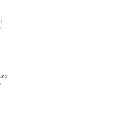
it
n
 und
n