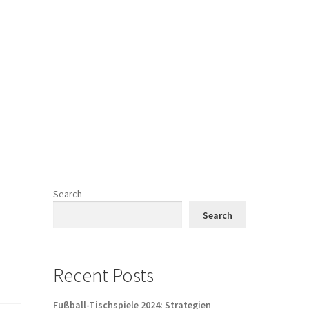
Search
Search
Recent Posts
Fußball-Tischspiele 2024: Strategien