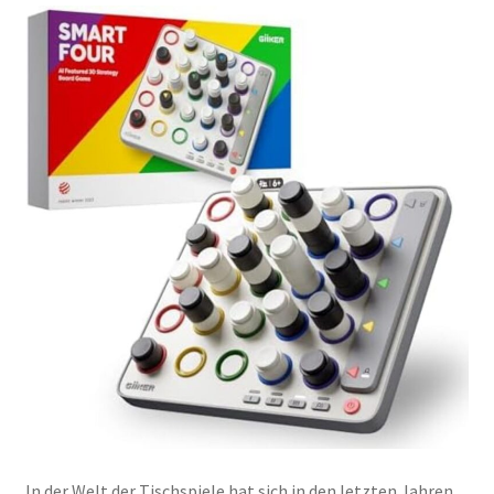
In der Welt der Tischspiele hat sich in den letzten Jahren