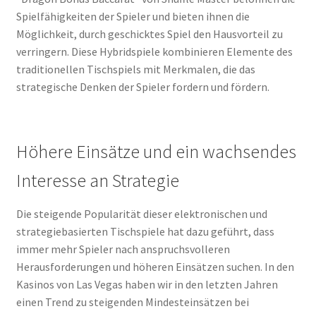
Spielfähigkeiten der Spieler und bieten ihnen die
Möglichkeit, durch geschicktes Spiel den Hausvorteil zu
verringern. Diese Hybridspiele kombinieren Elemente des
traditionellen Tischspiels mit Merkmalen, die das
strategische Denken der Spieler fordern und fördern.
Höhere Einsätze und ein wachsendes
Interesse an Strategie
Die steigende Popularität dieser elektronischen und
strategiebasierten Tischspiele hat dazu geführt, dass
immer mehr Spieler nach anspruchsvolleren
Herausforderungen und höheren Einsätzen suchen. In den
Kasinos von Las Vegas haben wir in den letzten Jahren
einen Trend zu steigenden Mindesteinsätzen bei