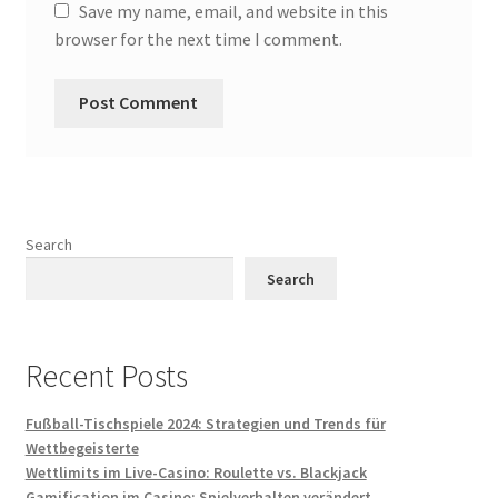
Save my name, email, and website in this
browser for the next time I comment.
Search
Search
Recent Posts
Fußball-Tischspiele 2024: Strategien und Trends für
Wettbegeisterte
Wettlimits im Live-Casino: Roulette vs. Blackjack
Gamification im Casino: Spielverhalten verändert