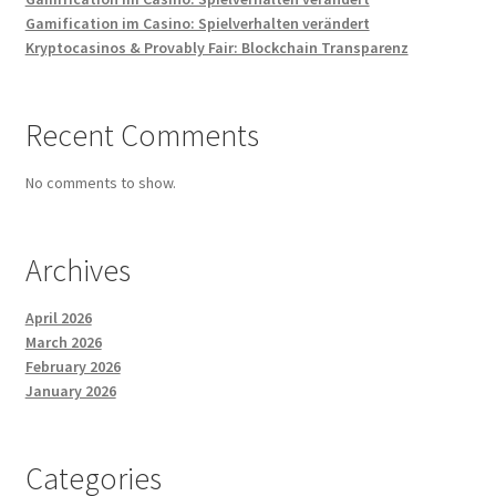
Gamification im Casino: Spielverhalten verändert
Kryptocasinos & Provably Fair: Blockchain Transparenz
Recent Comments
No comments to show.
Archives
April 2026
March 2026
February 2026
January 2026
Categories